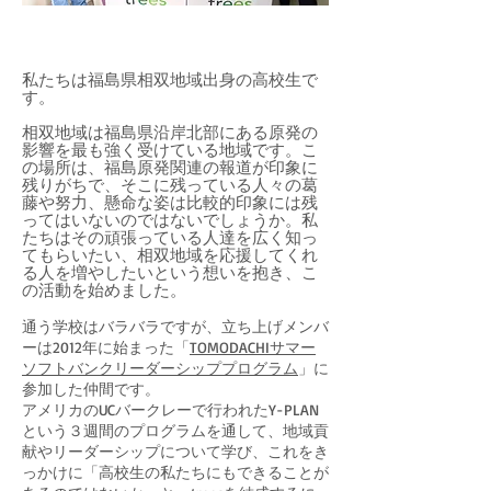
私たちは
福島県相双地域
出身の高校生で
す。
相双地域は福島県沿岸北部にある原発の
影響を最も強く受けている地域です。こ
の場所は、福島原発関連の報道が印象に
残りがちで、そこに残っている人々の葛
藤や努力、懸命な姿は比較的印象には残
ってはいないのではないでしょうか。
私
たちはその頑張っている人達を広く知っ
てもらいたい、相双地域を応援してくれ
る人を増やしたいという想いを抱き、こ
の活動を始めました。
通う学校はバラバラですが、立ち上げメンバ
ーは2012年に始まった「
TOMODACHIサマー
ソフトバンクリーダーシッププログラム
」に
参加した仲間です。
アメリカのUCバークレーで行われたY-PLAN
という３週間のプログラムを通して、地域貢
献やリーダーシップについて学び、これをき
っかけに「高校生の私たちにもできることが