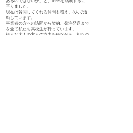
あるのではないか」と、treesを結成するに
至りました。
現在は賛同してくれる仲間も増え、8人で活
動しています。
事業者の方への訪問から契約、発注発送まで
を全て私たち高校生が行っています。
様々な大人の方々の協力を得ながら、相双の
「復興」が人を幸せにするものになるよう
に、相双の素晴らしい魅力を伝えていきま
す。
© 2014 trees All rights reserved.